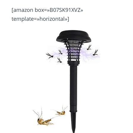
[amazon box=»B07SK91XVZ»
template=»horizontal»]