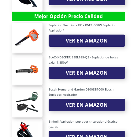
Mejor Opción Precio Calidad
Soplador Electrico - GOXAWEE 600W Soplador
Aspirador/
VER EN AMAZON
BLACK+DECKER BEBL185-QS - Soplador de hojas
axial 1.850W,
VER EN AMAZON
Bosch Home and Garden 06008B1000 Bosch
Soplador, Aspirador
VER EN AMAZON
Einhell Aspirador- soplador triturador eléctrico
(GC-EL