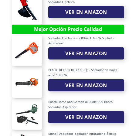
Soplador Eléctrico
VER EN AMAZON
Mejor Opción Precio Calidad
Soplador Electrico - GOXAWEE 600W Soplador
Aspirador/
VER EN AMAZON
BLACK+DECKER BEBL185-QS - Soplador de hojas
axial 1.850W,
VER EN AMAZON
Bosch Home and Garden 06008B1000 Bosch
Soplador, Aspirador
VER EN AMAZON
Einhell Aspirador- soplador triturador eléctrico