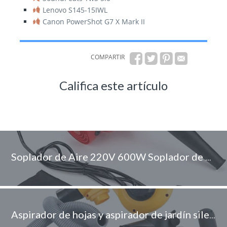
Lenovo S145-15IWL
Canon PowerShot G7 X Mark II
COMPARTIR
Califica este artículo
Soplador de Aire 220V 600W Soplador de Aire eléctrico de Mano para la Limpieza del Polvo de los Muebles del hogar del Ordenador con Alta Velocidad y Salida de Aire de Alto Volumen(EU Plug)
Aspirador de hojas y aspirador de jardín silencioso Aspiradora y sopladora de doble uso para seis velocidades velocidad variable automóvil industria de computadoras industria de eliminación de polvo