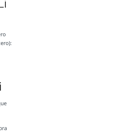
Li
ero
ero):
i
que
bra