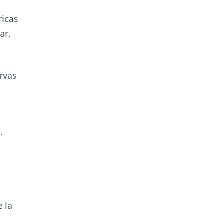
ricas
ar,
rvas
.
 la