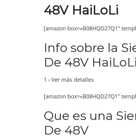
48V HaiLoLi
[amazon box=»B08HQD27Q1″ templat
Info sobre la Si
De 48V HaiLoL
1 › Ver más detalles
[amazon box=»B08HQD27Q1″ templa
Que es una Sier
De 48V