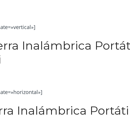
e=»vertical»]
erra Inalámbrica Portát
i
te=»horizontal»]
ra Inalámbrica Portáti