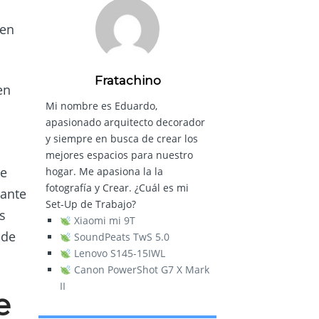
 en
Fratachino
en
Mi nombre es Eduardo,
apasionado arquitecto decorador
y siempre en busca de crear los
mejores espacios para nuestro
de
hogar. Me apasiona la la
fotografía y Crear. ¿Cuál es mi
tante
Set-Up de Trabajo?
s
Xiaomi mi 9T
 de
SoundPeats TwS 5.0
Lenovo S145-15IWL
Canon PowerShot G7 X Mark
II
e