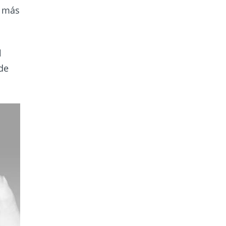
e más
l
de