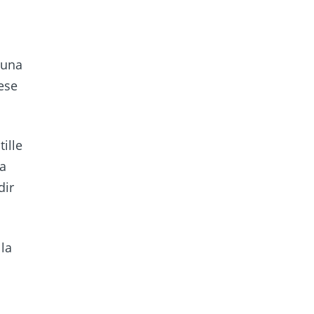
 una
rese
ille
ra
dir
 la