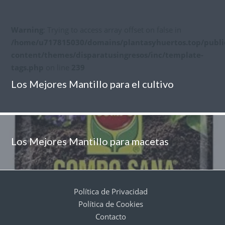
Warning
: Trying to access array offset on false in
/home/u717815030/domains/plantasyhuertos.top/publi
content/themes/disparatusingresos/inc/template-
tags.php
on line
239
Los Mejores Mantillo para el cultivo
Los Mejores Mantillo para macetas
Política de Privacidad
Política de Cookies
Contacto