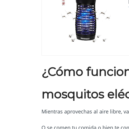
¿Cómo funcion
mosquitos eléc
Mientras aprovechas al aire libre, v
O se comen tu comida o bien te come