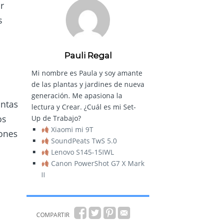
r
s
Pauli Regal
Mi nombre es Paula y soy amante
de las plantas y jardines de nueva
generación. Me apasiona la
antas
lectura y Crear. ¿Cuál es mi Set-
os
Up de Trabajo?
Xiaomi mi 9T
iones
SoundPeats TwS 5.0
Lenovo S145-15IWL
Canon PowerShot G7 X Mark
II
COMPARTIR