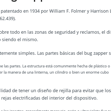
e patentado en 1934 por William F. Folmer y Harrison 
62.439).
re todo en las zonas de seguridad y reclamos, el d
o siendo el mismo.
emente simples. Las partes básicas del bug zapper 
ne las partes. La estructura está comunmente hecha de plástico o
er la manera de una linterna, un cilindro o bien un enorme cubo
lidad de tener un diseño de rejilla para evitar que los
jas electrificadas del interior del dispositivo.
a los insectos, generalmente mercurio, neón o ultravioleta (luz n