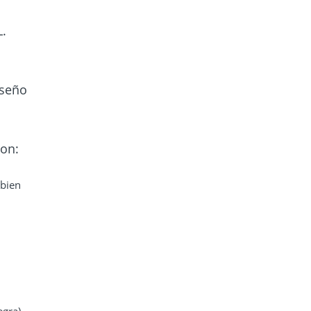
L.
iseño
son:
 bien
egra)