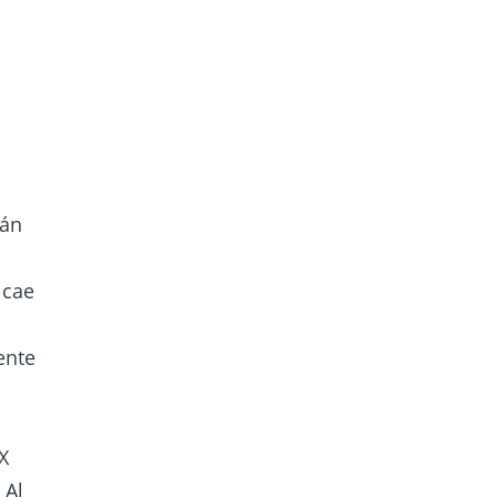
tán
 cae
ente
X
 Al