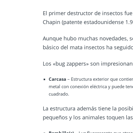
El primer destructor de insectos fu
Chapin (patente estadounidense 1.9
Aunque hubo muchas novedades, sob
básico del mata insectos ha seguid
Los «bug zappers» son impresionant
Carcasa
– Estructura exterior que contie
metal con conexión eléctrica y puede ten
cuadrado.
La estructura además tiene la posibi
pequeños y los animales toquen las re
Bombilla(s)
– Luz fluorescente que atrae 