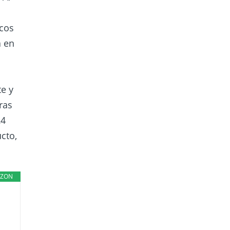
icos
a en
te y
ras
24
cto,
ZON