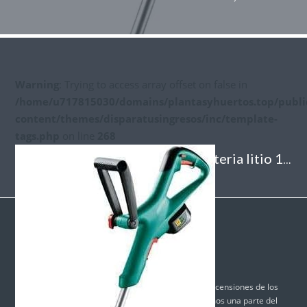
Warning
: Trying to access array offset on false in
/home/u717815030/domains/plantasyhuertos.top/publi
content/themes/disparatusingresos/inc/template-
tags.php
on line
268
Analizamos el Cortaborde de Bateria litio 18V 2.5Ah Bosch Home and Garden;Con un sistema de corte más duradero; Cargador 2 Cuchillas Durablade Incluye bateríasSí Necesita bateríasSí Tipo de bateríaLitio Ion Descripción de la bateríaIón de litio Peso2.40 kilogramos ;https://images-na.ssl-images-amazon.com/images/I/410sHu6acLL._AC_SX522_.jpg;B079RB7329;https://www.amazon.es/Bosch-ART-23-18-23-18/dp/B01AI2PL3K/ref=sr_1_16?__mk_es_ES=%C3%85M%C3%85%C5%BD%C3%95%C3%91&dchild=1&keywords=cortabordes&qid=1586661556&sr=8-16;
Política de Privacidad
Política de Cookies
Contacto
Anuncio: No percibimos compensación por las recensiones de los
productos que publicamos. No obstante, formamos una parte del