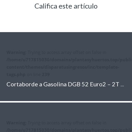
Califica este artículo
Warning
: Trying to access array offset on false in
/home/u717815030/domains/plantasyhuertos.top/publi
content/themes/disparatusingresos/inc/template-
tags.php
on line
239
Cortaborde a Gasolina DGB 52 Euro2 – 2T 51,7 cc Papillon
Warning
: Trying to access array offset on false in
/home/u717815030/domains/plantasyhuertos.top/publi