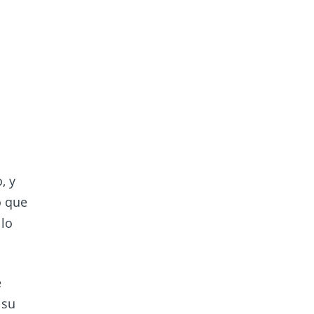
, y
o que
 lo
e
 su