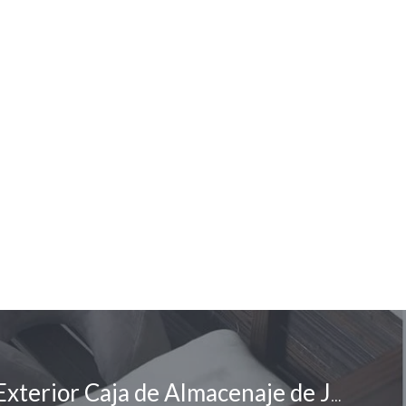
Banco Arcón Exterior Caja de Almacenaje de Jardín AIOEJP