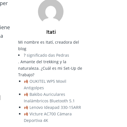
úper
tiene
Itati
la
Mi nombre es Itatí, creadora del
blog
?
significado das Pedras
. Amante del trekking y la
naturaleza. ¿Cuál es mi Set-Up de
Trabajo?
OUKITEL WP5 Movil
Antigolpes
a
Bakibo Auriculares
Inalámbricos Bluetooth 5.1
Lenovo Ideapad 330-15ARR
Victure AC700 Cámara
Deportiva 4K