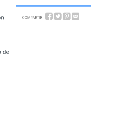
ón
COMPARTIR
o de