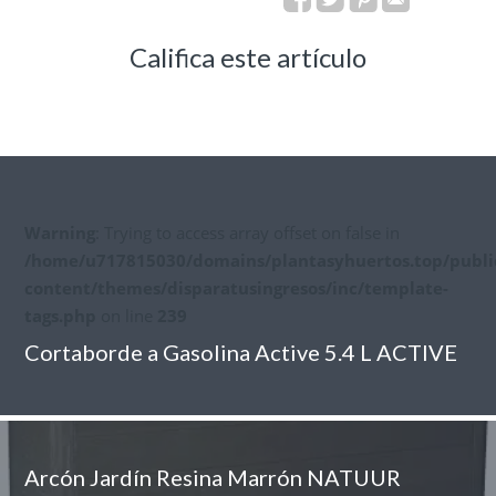
Califica este artículo
Warning
: Trying to access array offset on false in
/home/u717815030/domains/plantasyhuertos.top/publi
content/themes/disparatusingresos/inc/template-
tags.php
on line
239
Cortaborde a Gasolina Active 5.4 L ACTIVE
Arcón Jardín Resina Marrón NATUUR